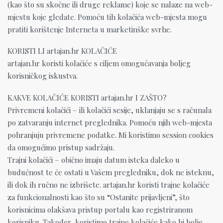
(kao što su skočne ili druge reklame) koje se nalaze na web-
mjestu koje gledate. Pomoću tih kolačića web-mjesta mogu
pratiti korištenje Interneta u marketinške svrhe.
KORISTI LI artajan.hr KOLAČIĆE
artajan.hr koristi kolačiće s ciljem omogućavanja boljeg
korisničkog iskustva.
KAKVE KOLAČIĆE KORISTI artajan.hr I ZAŠTO?
Privremeni kolačići – ili kolačići sesije, uklanjaju se s računala
po zatvaranju internet preglednika. Pomoću njih web-mjesta
pohranjuju privremene podatke. Mi koristimo session cookies
da omogućimo pristup sadržaju.
Trajni kolačići – obično imaju datum isteka daleko u
budućnost te će ostati u Vašem pregledniku, dok ne isteknu,
ili dok ih ručno ne izbrišete. artajan.hr koristi trajne kolačiće
za funkcionalnosti kao što su “Ostanite prijavljeni”, što
korisnicima olakšava pristup portalu kao registriranom
korisniku. Također, koristimo trajne kolačiće kako bi bolje