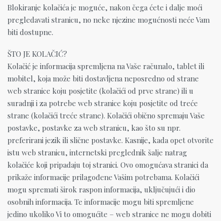
Blokiranje kolačića je moguće, nakon čega ćete i dalje moći
pregledavati stranicu, no neke njezine mogućnosti neće Vam
biti dostupne.
ŠTO JE KOLAČIĆ?
Kolačić je informacija spremljena na Vaše računalo, tablet ili
mobitel, koja može biti dostavljena neposredno od strane
web stranice koju posjetite (kolačići od prve strane) ili u
suradnji i za potrebe web stranice koju posjetite od treće
strane (kolačići treće strane). Kolačići obično spremaju Vaše
postavke, postavke za web stranicu, kao što su npr.
preferirani jezik ili slične postavke. Kasnije, kada opet otvorite
istu web stranicu, internetski preglednik šalje natrag
kolačiće koji pripadaju toj stranici. Ovo omogućava stranici da
prikaže informacije prilagođene Vašim potrebama. Kolačići
mogu spremati širok raspon informacija, uključujući i dio
osobnih informacija. Te informacije mogu biti spremljene
jedino ukoliko Vi to omogućite – web stranice ne mogu dobiti