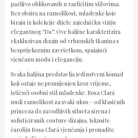
pažljivo oblikovanih u različitim stilovima.
Bez obzira na raznolikost, mladenke koje
biraju iz kolekcije dijele zajedničku viziju
elegantnog “Da”. Ove haljine karakterizira
ekskluzivan dizajn od vrhunskih tkanina s
besprijekornim završetkom, spajajući
vjenčanu modu i eleganciju.
Svaka haljina predstavlja jedinstveni komad
koji ostaje nepromijenjen kroz vrijeme,
ističući osobni stil mladenke. Rosa Clará
nudi raznolikost za svaki ukus – od klasičnih
princeza do zavodljivih silueta sirena i
sofisticiranih couture dizajna. Iskusite
čaroliju Rosa Clará vjenčanja i pronađite