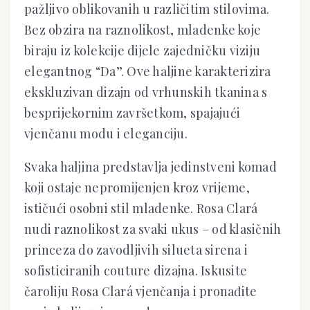
pažljivo oblikovanih u različitim stilovima.
Bez obzira na raznolikost, mladenke koje
biraju iz kolekcije dijele zajedničku viziju
elegantnog “Da”. Ove haljine karakterizira
ekskluzivan dizajn od vrhunskih tkanina s
besprijekornim završetkom, spajajući
vjenčanu modu i eleganciju.
Svaka haljina predstavlja jedinstveni komad
koji ostaje nepromijenjen kroz vrijeme,
ističući osobni stil mladenke. Rosa Clará
nudi raznolikost za svaki ukus – od klasičnih
princeza do zavodljivih silueta sirena i
sofisticiranih couture dizajna. Iskusite
čaroliju Rosa Clará vjenčanja i pronađite