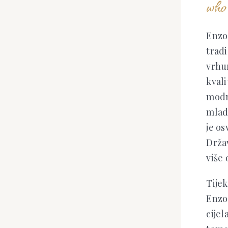
who 
Enzo
tradi
vrhu
kvali
modn
mlad
je os
Drža
više 
Tije
Enzoa
cijel