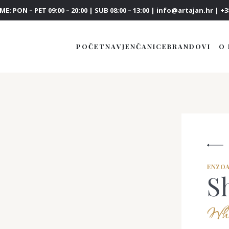
E: PON – PET 09:00 – 20:00 | SUB 08:00 – 13:00 | info@artajan.hr | +38
POČETNA
VJENČANICE
BRANDOVI
O
ENZOA
S
What