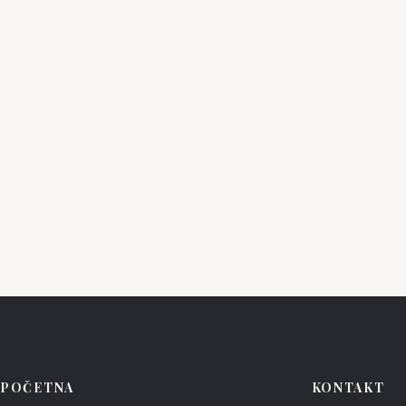
ENZOANI
ENZOANI
Sierra
Ansl
POČETNA
KONTAKT