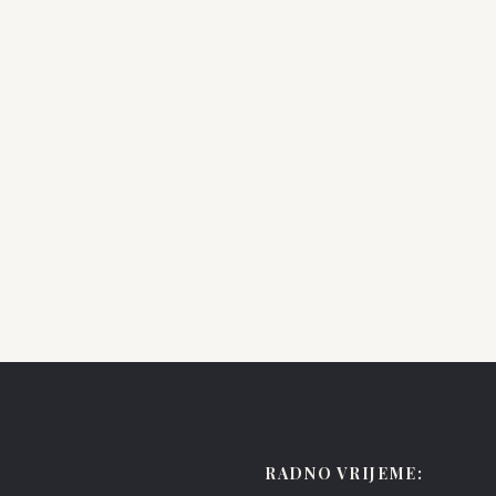
ENZOANI
ey
Payden
RADNO VRIJEME: