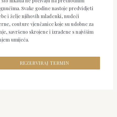
 što nikada ne počivaju na prethodnim
ignućima. Svake godine nastoje predvidjeti
be i želje njihovih mladenki, nudeći
rne, couture vjenčanice koje su udobne za
je, savršeno skrojene i izrađene s najvišim
njem umijeća.
REZERVIRAJ TERMIN