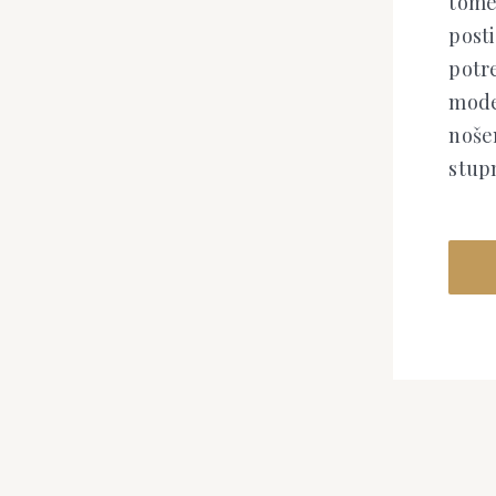
tome
post
potre
mode
nošen
stup