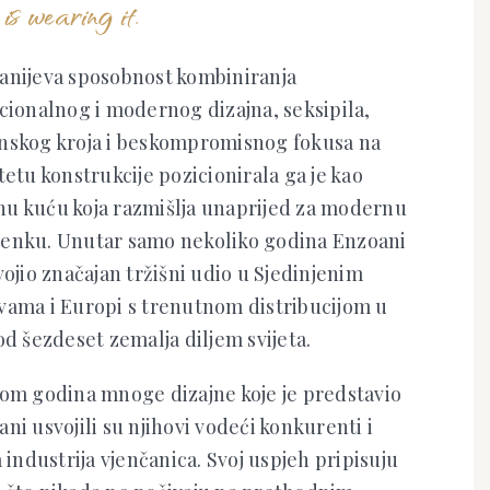
is wearing it.
anijeva sposobnost kombiniranja
cionalnog i modernog dizajna, seksipila,
nskog kroja i beskompromisnog fokusa na
tetu konstrukcije pozicionirala ga je kao
u kuću koja razmišlja unaprijed za modernu
enku. Unutar samo nekoliko godina Enzoani
vojio značajan tržišni udio u Sjedinjenim
vama i Europi s trenutnom distribucijom u
od šezdeset zemalja diljem svijeta.
kom godina mnoge dizajne koje je predstavio
ni usvojili su njihovi vodeći konkurenti i
a industrija vjenčanica. Svoj uspjeh pripisuju