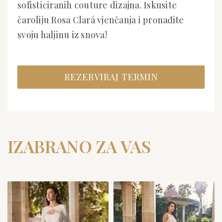
sofisticiranih couture dizajna. Iskusite
čaroliju Rosa Clará vjenčanja i pronađite
svoju haljinu iz snova!
REZERVIRAJ TERMIN
IZABRANO ZA VAS