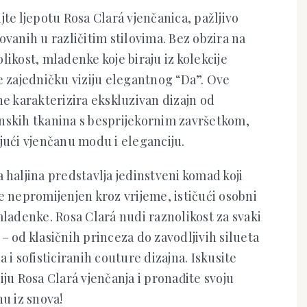
jte ljepotu Rosa Clará vjenčanica, pažljivo
ovanih u različitim stilovima. Bez obzira na
likost, mladenke koje biraju iz kolekcije
e zajedničku viziju elegantnog “Da”. Ove
ne karakterizira ekskluzivan dizajn od
nskih tkanina s besprijekornim završetkom,
jući vjenčanu modu i eleganciju.
 haljina predstavlja jedinstveni komad koji
e nepromijenjen kroz vrijeme, ističući osobni
mladenke. Rosa Clará nudi raznolikost za svaki
– od klasičnih princeza do zavodljivih silueta
a i sofisticiranih couture dizajna. Iskusite
iju Rosa Clará vjenčanja i pronađite svoju
nu iz snova!