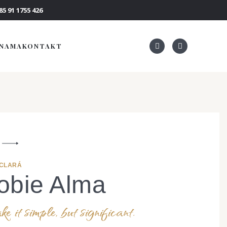
5 91 1755 426
 NAMA
KONTAKT
 CLARÁ
obie Alma
 it simple, but significant.