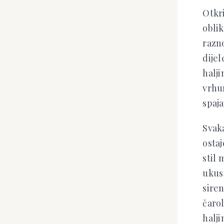
Otkri
oblik
razno
dijel
halji
vrhu
spaja
Svaka
ostaj
stil 
ukus 
siren
čarol
halji