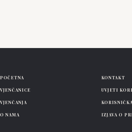
Ayla Adriana
Tuna
POČETNA
KONTAKT
VJENČANICE
UVJETI KOR
VJENČANJA
KORISNIČK
O NAMA
IZJAVA O P