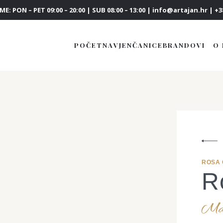
E: PON – PET 09:00 – 20:00 | SUB 08:00 – 13:00 | info@artajan.hr | +38
POČETNA
VJENČANICE
BRANDOVI
O
ROSA
R
Make