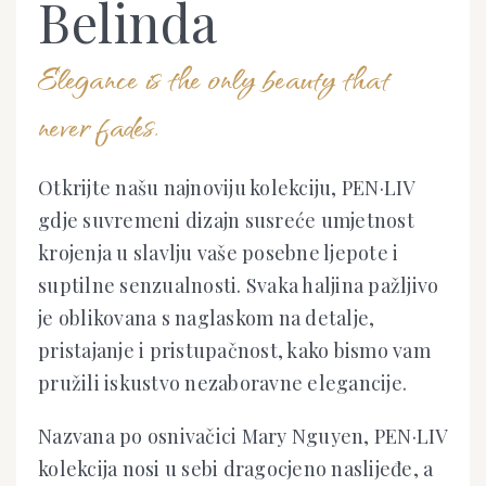
Belinda
Elegance is the only beauty that
never fades.
Otkrijte našu najnoviju kolekciju, PEN·LIV
gdje suvremeni dizajn susreće umjetnost
krojenja u slavlju vaše posebne ljepote i
suptilne senzualnosti. Svaka haljina pažljivo
je oblikovana s naglaskom na detalje,
pristajanje i pristupačnost, kako bismo vam
pružili iskustvo nezaboravne elegancije.
Nazvana po osnivačici Mary Nguyen, PEN·LIV
kolekcija nosi u sebi dragocjeno naslijeđe, a