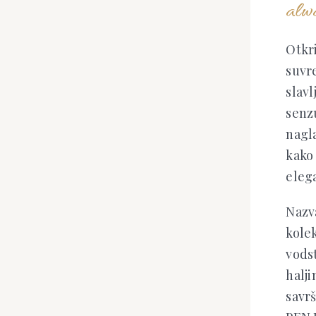
alwa
Otkri
suvr
slavl
senzu
nagla
kako
elega
Nazv
kolek
vods
halji
savr