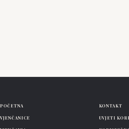
PEN LIV
PEN LIV
Bellina
Basil
POČETNA
KONTAKT
VJENČANICE
UVJETI KOR