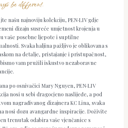
ys be different.
jte našu najnoviju kolekciju, PEN·LIV gdje
emeni dizajn susreće umjetnost krojenja u
ju vaše posebne ljepote i suptilne
alnosti. Svaka haljina pažljivo je oblikovana s
skom na detalje, pristajanje i pristupačnost,
 bismo vam pružili iskustvo nezaboravne
ncije.
ana po osnivačici Mary Nguyen, PEN·LIV
cija nosi u sebi dragocjeno naslijeđe, a pod
tvom nagrađivanog dizajnera KC Lina, svaka
na nosi dozu avangardne inspiracije. Doživite
šen trenutak odabira vaše vjenčanice s