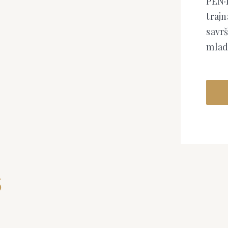
PEN·
trajn
savrš
mlad
S