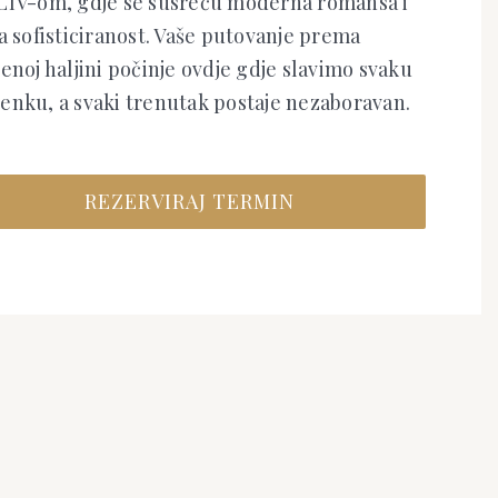
LIV-om, gdje se susreću moderna romansa i
a sofisticiranost. Vaše putovanje prema
enoj haljini počinje ovdje gdje slavimo svaku
enku, a svaki trenutak postaje nezaboravan.
REZERVIRAJ TERMIN