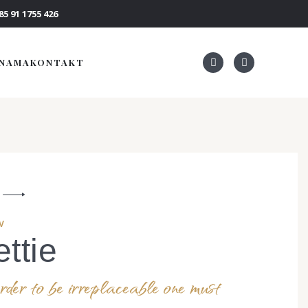
5 91 1755 426
 NAMA
KONTAKT
V
ttie
rder to be irreplaceable one must