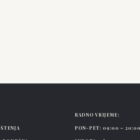
PEN LIV
Brylee
RADNO VRIJEME:
IŠTENJA
PON-PET: 09:00 – 20:0