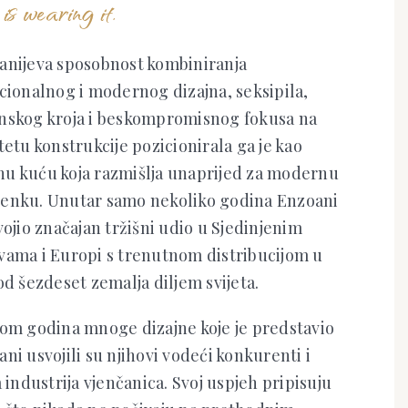
is wearing it.
anijeva sposobnost kombiniranja
cionalnog i modernog dizajna, seksipila,
nskog kroja i beskompromisnog fokusa na
tetu konstrukcije pozicionirala ga je kao
u kuću koja razmišlja unaprijed za modernu
enku. Unutar samo nekoliko godina Enzoani
vojio značajan tržišni udio u Sjedinjenim
vama i Europi s trenutnom distribucijom u
od šezdeset zemalja diljem svijeta.
kom godina mnoge dizajne koje je predstavio
ni usvojili su njihovi vodeći konkurenti i
a industrija vjenčanica. Svoj uspjeh pripisuju