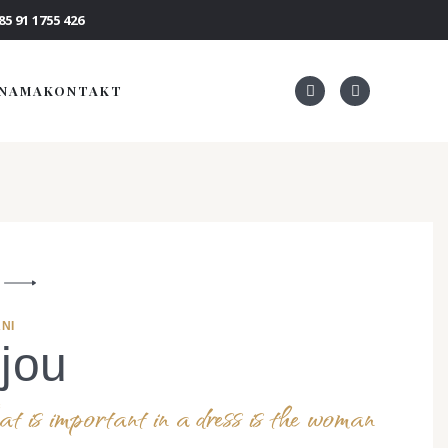
5 91 1755 426
 NAMA
KONTAKT
NI
ijou
 is important in a dress is the woman