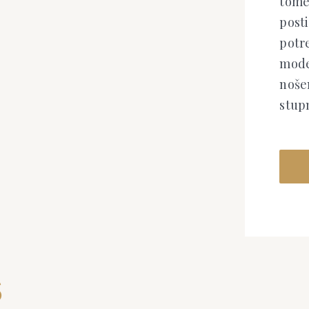
tome
post
potre
mode
nošen
stup
S