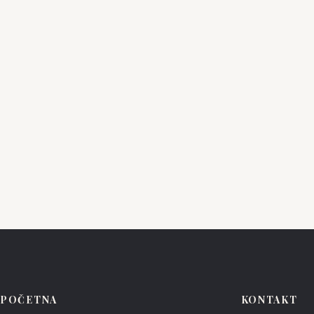
ENZOANI
ENZOANI
Tahlia
Payd
POČETNA
KONTAKT