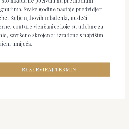
 što nikada ne počivaju na prethodnim
ignućima. Svake godine nastoje predvidjeti
be i želje njihovih mladenki, nudeći
rne, couture vjenčanice koje su udobne za
je, savršeno skrojene i izrađene s najvišim
njem umijeća.
REZERVIRAJ TERMIN