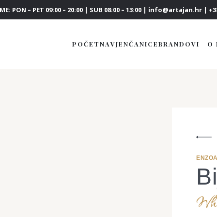
E: PON – PET 09:00 – 20:00 | SUB 08:00 – 13:00 | info@artajan.hr | +38
POČETNA
VJENČANICE
BRANDOVI
O
ENZOA
B
What