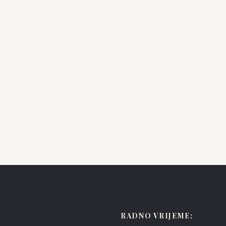
ENZOANI
en
Summer
RADNO VRIJEME: