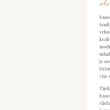
who 
Enzo
tradi
vrhu
kvali
modn
mlad
je os
Drža
više 
Tije
Enzoa
cijel