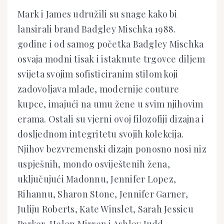
Mark i James udružili su snage kako bi
lansirali brand Badgley Mischka 1988.
godine i od samog početka Badgley Mischka
osvaja modni tisak i istaknute trgovce diljem
svijeta svojim sofisticiranim stilom koji
zadovoljava mlađe, modernije couture
kupce, imajući na umu žene u svim njihovim
erama. Ostali su vjerni ovoj filozofiji dizajna i
dosljednom integritetu svojih kolekcija.
Njihov bezvremenski dizajn ponosno nosi niz
uspješnih, mondo osviještenih žena,
uključujući Madonnu, Jennifer Lopez,
Rihannu, Sharon Stone, Jennifer Garner,
Juliju Roberts, Kate Winslet, Sarah Jessicu