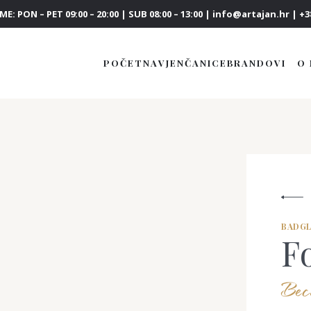
E: PON – PET 09:00 – 20:00 | SUB 08:00 – 13:00 | info@artajan.hr | +38
POČETNA
VJENČANICE
BRANDOVI
O
BADGL
F
Beca