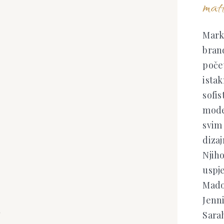
matt
Mark 
bran
poče
istak
sofis
mode
svim 
dizaj
Njih
uspj
Mado
Jenni
Sarah