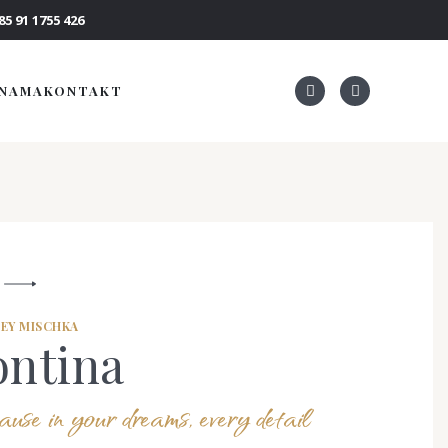
5 91 1755 426
 NAMA
KONTAKT
EY MISCHKA
ontina
use in your dreams, every detail