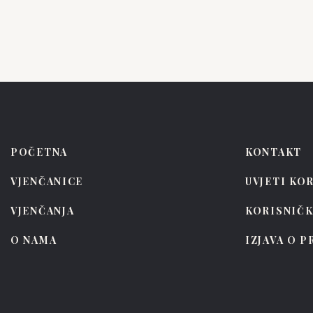
Frankie
Fran
POČETNA
KONTAKT
VJENČANICE
UVJETI KO
VJENČANJA
KORISNIČ
O NAMA
IZJAVA O 