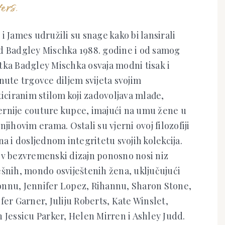
ers.
i James udružili su snage kako bi lansirali
d Badgley Mischka 1988. godine i od samog
tka Badgley Mischka osvaja modni tisak i
nute trgovce diljem svijeta svojim
ticiranim stilom koji zadovoljava mlađe,
rnije couture kupce, imajući na umu žene u
njihovim erama. Ostali su vjerni ovoj filozofiji
na i dosljednom integritetu svojih kolekcija.
ov bezvremenski dizajn ponosno nosi niz
ešnih, mondo osviještenih žena, uključujući
nnu, Jennifer Lopez, Rihannu, Sharon Stone,
fer Garner, Juliju Roberts, Kate Winslet,
 Jessicu Parker, Helen Mirren i Ashley Judd.