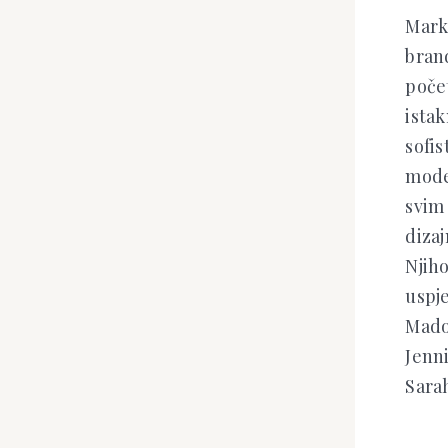
Mark 
bran
poče
istak
sofis
mode
svim 
dizaj
Njih
uspj
Mado
Jenni
Sarah