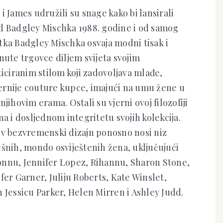
i James udružili su snage kako bi lansirali
d Badgley Mischka 1988. godine i od samog
tka Badgley Mischka osvaja modni tisak i
nute trgovce diljem svijeta svojim
ticiranim stilom koji zadovoljava mlađe,
rnije couture kupce, imajući na umu žene u
njihovim erama. Ostali su vjerni ovoj filozofiji
na i dosljednom integritetu svojih kolekcija.
ov bezvremenski dizajn ponosno nosi niz
ešnih, mondo osviještenih žena, uključujući
nnu, Jennifer Lopez, Rihannu, Sharon Stone,
fer Garner, Juliju Roberts, Kate Winslet,
 Jessicu Parker, Helen Mirren i Ashley Judd.