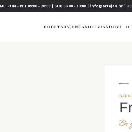
E: PON – PET 09:00 – 20:00 | SUB 08:00 – 13:00 | info@artajan.hr | +38
POČETNA
VJENČANICE
BRANDOVI
O
BADGL
F
Be y