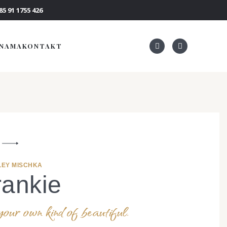
5 91 1755 426
 NAMA
KONTAKT
EY MISCHKA
rankie
our own kind of beautiful.