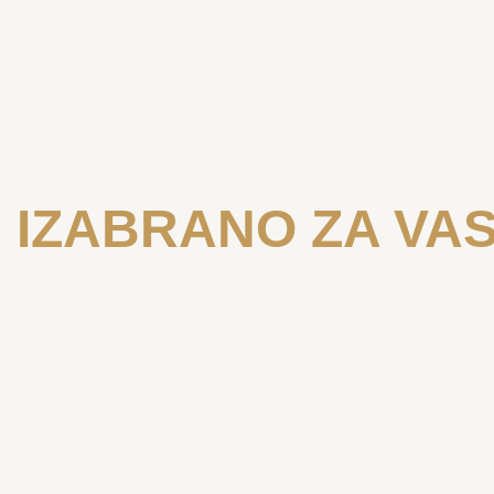
IZABRANO ZA VA
BADGLEY MISCHKA
BADGLEY 
Francis
Etta