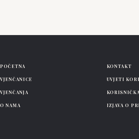
POČETNA
KONTAKT
VJENČANICE
UVJETI KOR
VJENČANJA
KORISNIČK
O NAMA
IZJAVA O P