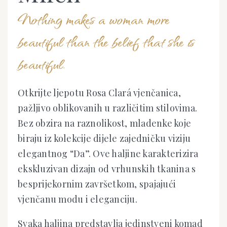
Nothing makes a woman more
beautiful than the belief that she is
beautiful.
Otkrijte ljepotu Rosa Clará vjenčanica,
pažljivo oblikovanih u različitim stilovima.
Bez obzira na raznolikost, mladenke koje
biraju iz kolekcije dijele zajedničku viziju
elegantnog “Da”. Ove haljine karakterizira
ekskluzivan dizajn od vrhunskih tkanina s
besprijekornim završetkom, spajajući
vjenčanu modu i eleganciju.
Svaka haljina predstavlja jedinstveni komad