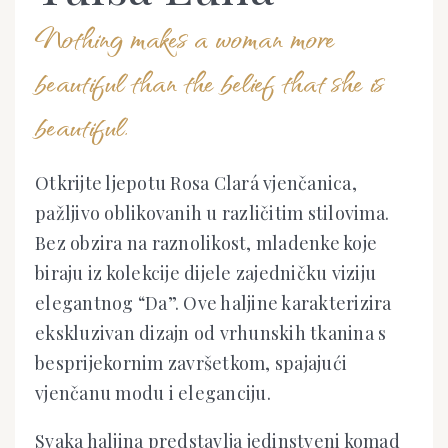
Nothing makes a woman more
beautiful than the belief that she is
beautiful.
Otkrijte ljepotu Rosa Clará vjenčanica,
pažljivo oblikovanih u različitim stilovima.
Bez obzira na raznolikost, mladenke koje
biraju iz kolekcije dijele zajedničku viziju
elegantnog “Da”. Ove haljine karakterizira
ekskluzivan dizajn od vrhunskih tkanina s
besprijekornim završetkom, spajajući
vjenčanu modu i eleganciju.
Svaka haljina predstavlja jedinstveni komad