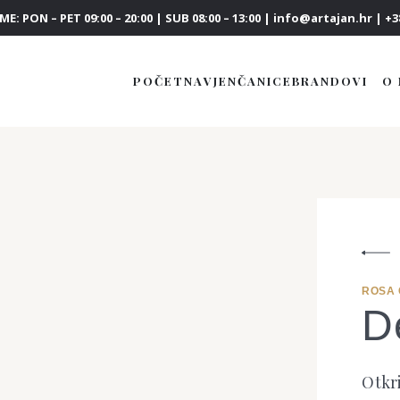
E: PON – PET 09:00 – 20:00 | SUB 08:00 – 13:00 | info@artajan.hr | +38
POČETNA
VJENČANICE
BRANDOVI
O
ROSA
D
Otkri