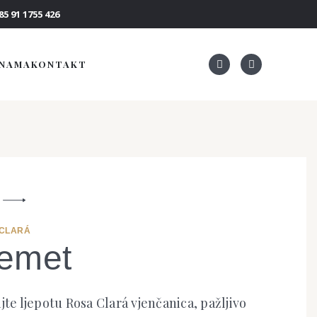
5 91 1755 426
 NAMA
KONTAKT
 CLARÁ
emet
jte ljepotu Rosa Clará vjenčanica, pažljivo