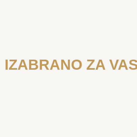
IZABRANO ZA VA
ROSA CLARÁ
ROSA CLA
Evan
Cata