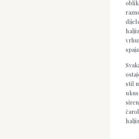
oblik
razno
dijel
halji
vrhu
spaja
Svaka
ostaj
stil 
ukus 
siren
čarol
halji