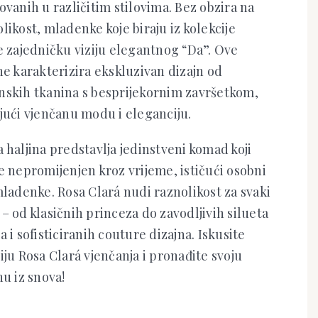
ovanih u različitim stilovima. Bez obzira na
likost, mladenke koje biraju iz kolekcije
e zajedničku viziju elegantnog “Da”. Ove
ne karakterizira ekskluzivan dizajn od
nskih tkanina s besprijekornim završetkom,
jući vjenčanu modu i eleganciju.
 haljina predstavlja jedinstveni komad koji
e nepromijenjen kroz vrijeme, ističući osobni
mladenke. Rosa Clará nudi raznolikost za svaki
– od klasičnih princeza do zavodljivih silueta
a i sofisticiranih couture dizajna. Iskusite
iju Rosa Clará vjenčanja i pronađite svoju
nu iz snova!