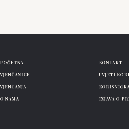
POČETNA
KONTAKT
VJENČANICE
UVJETI KOR
VJENČANJA
KORISNIČK
O NAMA
IZJAVA O P